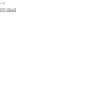
-->
07
-
05
43