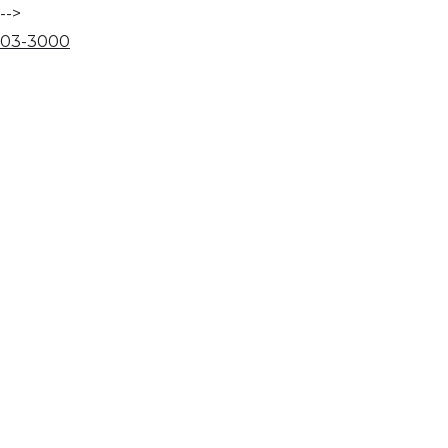
-->
03
-
30
00