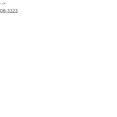
-->
08
-
33
23