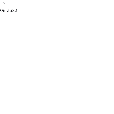
-->
08
-
33
23